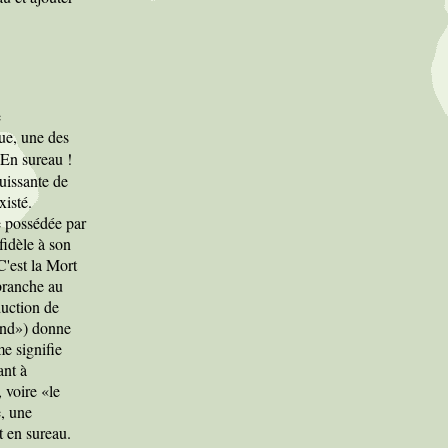
e
ue, une des
. En sureau !
puissante de
xisté.
re possédée par
fidèle à son
C'est la Mort
 branche au
duction de
and») donne
e signifie
ant à
 voire «le
e, une
t en sureau.