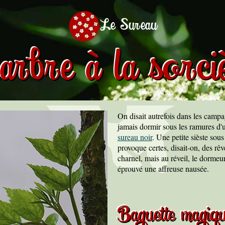
Le Sureau
arbre à la sorci
On disait autrefois dans les camp
jamais dormir sous les ramures d'
sureau noir
. Une petite sièste sous
provoque certes, disait-on, des rê
charnel, mais au réveil, le dormeur
éprouvé une affreuse nausée.
Baguette magiq