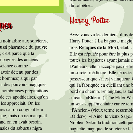
du salpêtre...
Harry Potter
ner
Avez-vous vu les derniers films d
u noir arbre aux sorcières,
Harry Potter ? La baguette magiq
aussi pharmacie du pauvre
Reliques de la Mort
trois
, était..
, c'est parce que la
Elle est réputée pour être la plus 
mpagnes des anciens
toutes les baguettes ayant jamais e
e science comme
D'ailleurs, elle n'accepte pas d'êt
savoir détenu par des
un sorcier médiocre. Elle ne reste 
es hommes) à qui par
possesseur que s'il est vainqueur. 
ait des pouvoirs magiques.
qui l'a fabriquée en cueillant une
e nombreuses préparations
bord du chemin. En anglais, la ta
e ces apothicaires, qu'on
sureau : «Elder», («The Elder W
 les appréciait. On les
un sens supplémentaire car ce term
res car on craignait leur
«l'Ancien» (vieux terme ressembl
ique, mais on ne manquait
«Older»), «l'Aîné, le vieux Sage»,
uand on en avait besoin.
Noble». Selon la tradition celtiqu
nales du sabucus nigra
baguette magique de sorcier se fai