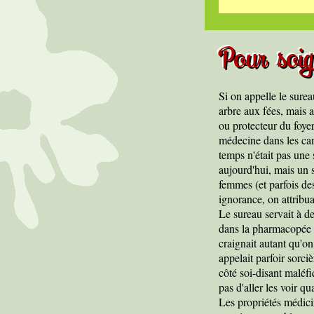
Pour soig
Si on appelle le surea
arbre aux fées, mais 
ou protecteur du foyer
médecine dans les ca
temps n'était pas un
aujourd'hui, mais un 
femmes (et parfois d
ignorance, on attribu
Le sureau servait à d
dans la pharmacopée d
craignait autant qu'on
appelait parfoir sorciè
côté soi-disant maléf
pas d'aller les voir q
Les propriétés médici