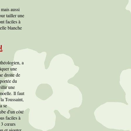
, mais aussi
our tailler une
t faciles à
elle blanche
d
théologien, a
iquer une
e droite de
 portée du
illir une
oelle. Il faut
la Toussaint,
a se
tube d'un côté
as faciles à
, 3 cœurs
u et ajouter