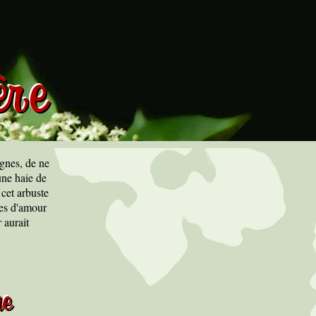
ère
agnes, de ne
une haie de
 cet arbuste
ves d'amour
 aurait
ue