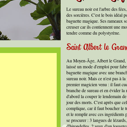
Le sureau noir est l'arbre des fées
des sorcières. C'est le bois idéal p
baguette magique. Ses rameaux son
creuser car ils contiennent une mo
tendre comme du polystyrène.
Saint Albert le Gran
Au Moyen-Âge, Albert le Grand, 
laissé un mode d'emploi pour fabr
baguette magique avec une branch
sureau noir. Mais ce n'est pas à la
premier magicien venu : il faut cue
branche de sureau et en évider la m
d'abord la couper le lendemain de 
jour des morts. C'est après que cel
complique, car il faut boucher le 
et le remplir avec ces ingrédients p
se procurer : 3 langues de lézards
d'hirondelles, 2 yeux d'un louvetea