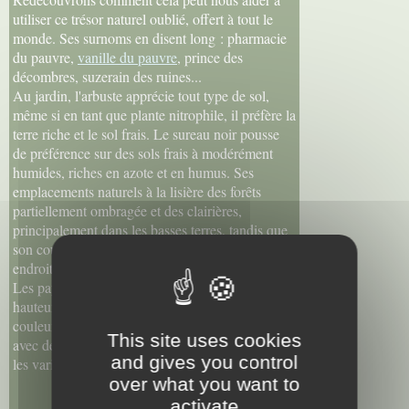
utiliser ce trésor naturel oublié, offert à tout le
monde. Ses surnoms en disent long : pharmacie
du pauvre,
vanille du pauvre
, prince des
décombres, suzerain des ruines...
Au jardin, l'arbuste apprécie tout type de sol,
même si en tant que plante nitrophile, il préfère la
terre riche et le sol frais. Le sureau noir pousse
de préférence sur des sols frais à modérément
humides, riches en azote et en humus. Ses
emplacements naturels à la lisière des forêts
partiellement ombragée et des clairières,
principalement dans les basses terres, tandis que
son cousin le sureau rouge domine dans des
endroits similaires à des altitudes plus élevées.
Les paysagistes l'apprécieront pour sa présence à
hauteur variable, sa magnifique floraison et la
couleur de son feuillage, qui peut être panaché,
This site uses cookies
avec des feuilles à la fois vertes et jaunes, selon
and gives you control
les variétés de cultivars très ornementales.
over what you want to
activate