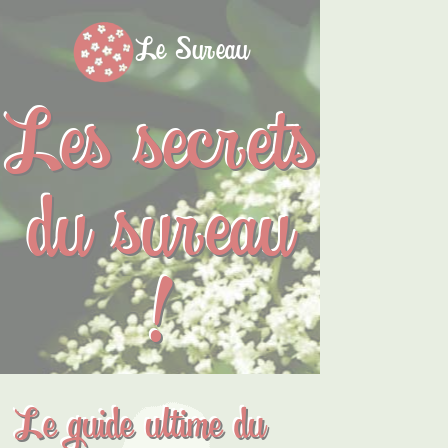
Le Sureau
Les secrets
du sureau
!
Le guide ultime du