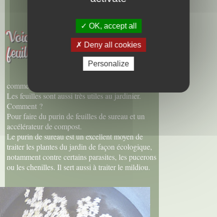
OK, accept all
Voici des fruits des fleurs des
Deny all cookies
feuilles et des
branches
...
Personalize
comme disait le Poète !
Les feuilles sont aussi très utiles au jardinier.
Comment ?
Pour faire du purin de feuilles de sureau et un
accélérateur de compost.
Le purin de sureau est un excellent moyen de
traiter les plantes du jardin de façon écologique,
notamment contre certains parasites, les pucerons
ou les chenilles. Il sert aussi à traiter le mildiou.