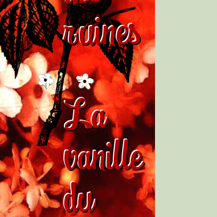
ruines
La
vanille
du